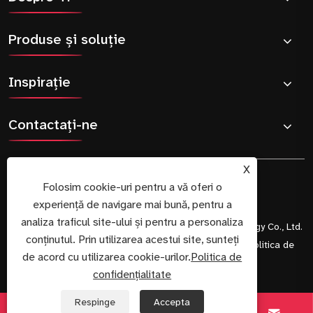
Produse și soluție
Inspiraţie
Contactaţi-ne
X
Folosim cookie-uri pentru a vă oferi o
experiență de navigare mai bună, pentru a
analiza traficul site-ului și pentru a personaliza
Copyright © 2025 Shenzhen Tianfu Innovative Technology Co., Ltd.
conținutul. Prin utilizarea acestui site, sunteți
Toate drepturile rezervate.
Links
Sitemap
RSS
XML
Politica de
de acord cu utilizarea cookie-urilor.
Politica de
confidențialitate
confidențialitate
Respinge
Accepta