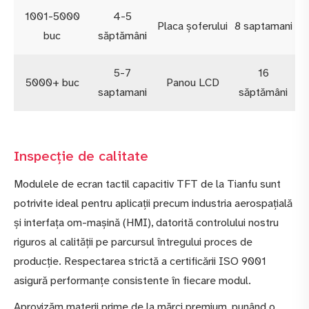
1001-5000
4-5
Placa șoferului
8 saptamani
buc
săptămâni
5-7
16
5000+ buc
Panou LCD
saptamani
săptămâni
Inspecție de calitate
Modulele de ecran tactil capacitiv TFT de la Tianfu sunt
potrivite ideal pentru aplicații precum industria aerospațială
și interfața om-mașină (HMI), datorită controlului nostru
riguros al calității pe parcursul întregului proces de
producție. Respectarea strictă a certificării ISO 9001
asigură performanțe consistente în fiecare modul.
Aprovizăm materii prime de la mărci premium, punând o