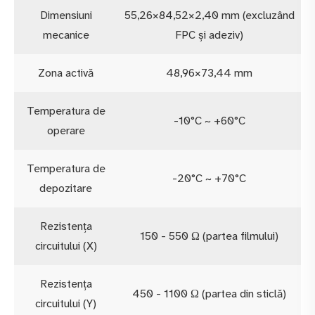
Dimensiuni
55,26×84,52×2,40 mm (excluzând
mecanice
FPC și adeziv)
Zona activă
48,96×73,44 mm
Temperatura de
-10°C ~ +60°C
operare
Temperatura de
-20°C ~ +70°C
depozitare
Rezistența
150 - 550 Ω (partea filmului)
circuitului (X)
Rezistența
450 - 1100 Ω (partea din sticlă)
circuitului (Y)