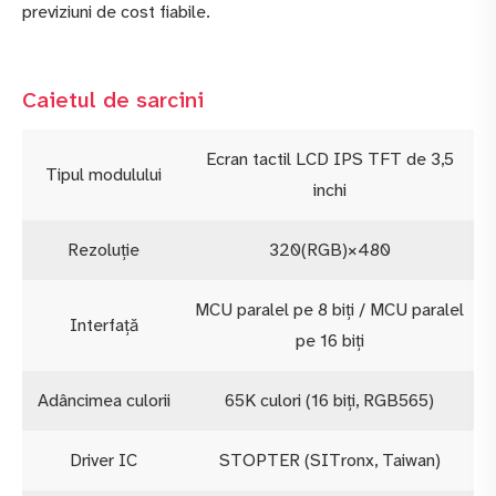
previziuni de cost fiabile.
Caietul de sarcini
Ecran tactil LCD IPS TFT de 3,5
Tipul modulului
inchi
Rezoluţie
320(RGB)×480
MCU paralel pe 8 biți / MCU paralel
Interfață
pe 16 biți
Adâncimea culorii
65K culori (16 biți, RGB565)
Driver IC
STOPTER (SITronx, Taiwan)