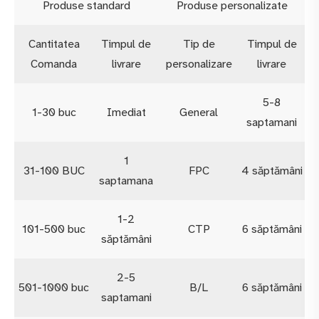
Produse standard
Produse personalizate
Cantitatea
Timpul de
Tip de
Timpul de
Comanda
livrare
personalizare
livrare
5-8
1-30 buc
Imediat
General
saptamani
1
31-100 BUC
FPC
4 săptămâni
saptamana
1-2
101-500 buc
CTP
6 săptămâni
săptămâni
2-5
501-1000 buc
B/L
6 săptămâni
saptamani