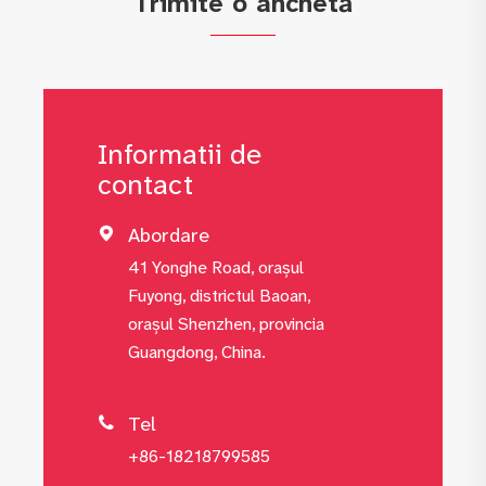
Trimite o anchetă
Informatii de
contact
Abordare

41 Yonghe Road, orașul
Fuyong, districtul Baoan,
orașul Shenzhen, provincia
Guangdong, China.
Tel

+86-18218799585