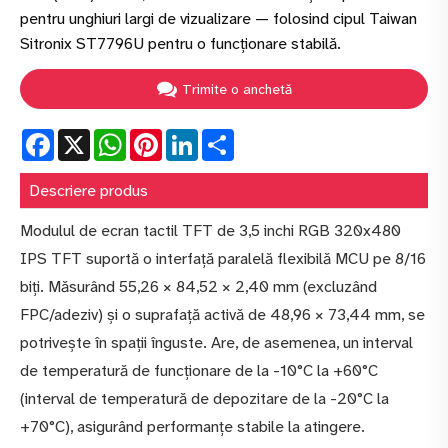
pentru unghiuri largi de vizualizare — folosind cipul Taiwan
Sitronix ST7796U pentru o funcționare stabilă.
Trimite o anchetă
Facebook
X
WhatsApp
Pinterest
LinkedIn
Share
Descriere produs
Modulul de ecran tactil TFT de 3,5 inchi RGB 320x480
IPS TFT suportă o interfață paralelă flexibilă MCU pe 8/16
biți. Măsurând 55,26 × 84,52 × 2,40 mm (excluzând
FPC/adeziv) și o suprafață activă de 48,96 × 73,44 mm, se
potrivește în spații înguste. Are, de asemenea, un interval
de temperatură de funcționare de la -10°C la +60°C
(interval de temperatură de depozitare de la -20°C la
+70°C), asigurând performanțe stabile la atingere.