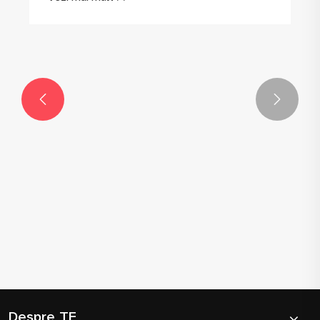


Cum să alegi și să optimizezi ecranele tactile
TFT mici?
Vezi mai mult >>
Despre TF