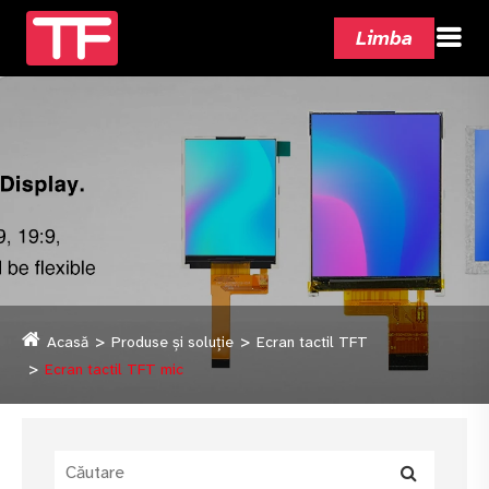
Limba
Acasă
Produse și soluție
Ecran tactil TFT
Ecran tactil TFT mic